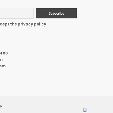
cept the privacy policy
51 00
om
com
ής