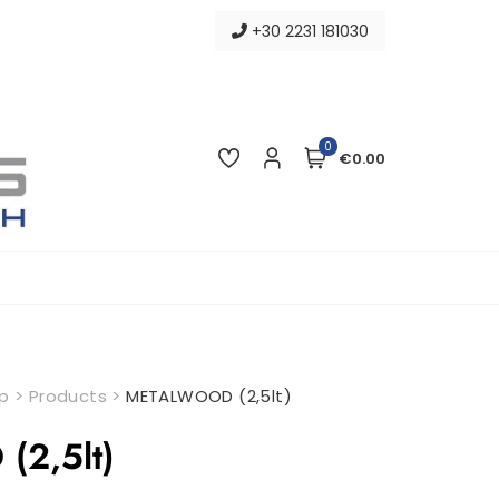
+30 2231 181030
0
€0.00
p
>
Products
>
METALWOOD (2,5lt)
2,5lt)