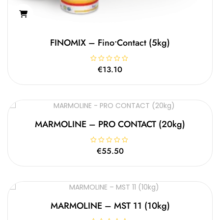
FINOMIX – Fino•contact (5kg)
Β
€
13.10
α
θ
μ
ο
λ
ο
γ
ή
θ
MARMOLINE – PRO CONTACT (20kg)
η
κ
ε
μ
Β
€
55.50
ε
α
0
θ
α
μ
π
ο
ό
λ
5
ο
γ
ή
θ
MARMOLINE – MST 11 (10kg)
η
κ
ε