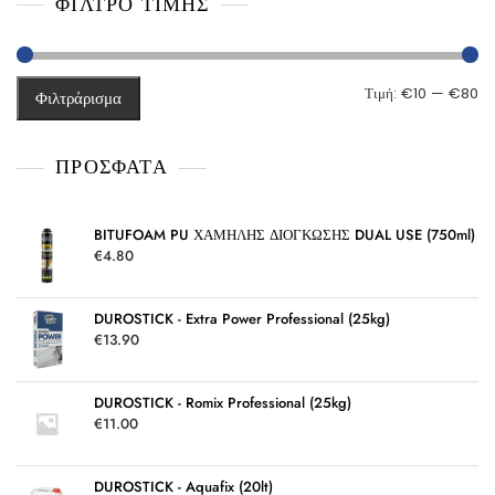
ΦΙΛΤΡΌ ΤΙΜΉΣ
θ
η
κ
ε
μ
ε
Ελ
Μέ
Τιμή:
€10
—
€80
0
Φιλτράρισμα
α
π
τι
τι
ό
5
ΠΡΌΣΦΑΤΑ
BITUFOAM PU ΧΑΜΗΛΗΣ ΔΙΟΓΚΩΣΗΣ DUAL USE (750ml)
€
4.80
DUROSTICK - Extra Power Professional (25kg)
€
13.90
DUROSTICK - Romix Professional (25kg)
€
11.00
DUROSTICK - Aquafix (20lt)