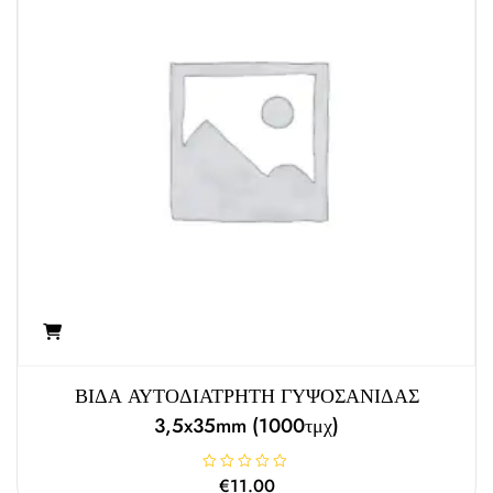
μ
ε
0
α
π
ό
5
ΒΙΔΑ ΑΥΤΟΔΙΑΤΡΗΤΗ ΓΥΨΟΣΑΝΙΔΑΣ
3,5x35mm (1000τμχ)
Β
€
11.00
α