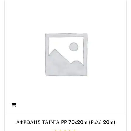
ή
θ
η
κ
ε
μ
ε
0
α
π
ό
5
ΑΦΡΩΔΗΣ ΤΑΙΝΙΑ PP 70x20m (ρολό 20m)