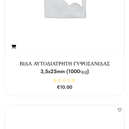
ΒΙΔΑ ΑΥΤΟΔΙΑΤΡΗΤΗ ΓΥΨΟΣΑΝΙΔΑΣ
3,5x25mm (1000τμχ)
Β
€
10.00
α
θ
μ
ο
λ
ο
γ
ή
θ
η
κ
ε