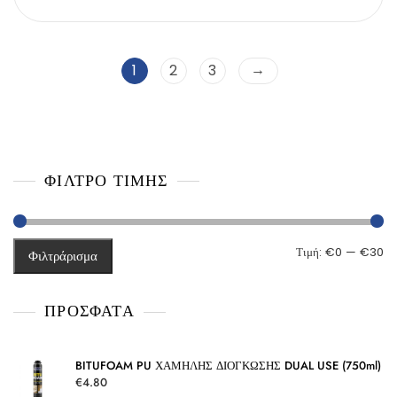
θ
μ
ο
λ
ο
γ
→
1
2
3
ή
θ
η
κ
ε
μ
ε
0
α
π
ΦΙΛΤΡΌ ΤΙΜΉΣ
ό
5
Ελ
Μέ
Τιμή:
€0
—
€30
Φιλτράρισμα
τι
τι
ΠΡΌΣΦΑΤΑ
BITUFOAM PU ΧΑΜΗΛΗΣ ΔΙΟΓΚΩΣΗΣ DUAL USE (750ml)
€
4.80