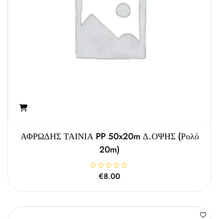
ΑΦΡΩΔΗΣ ΤΑΙΝΙΑ PP 50x20m Δ.ΟΨΗΣ (ρολό
20m)
Β
€
8.00
α
θ
μ
ο
λ
ο
γ