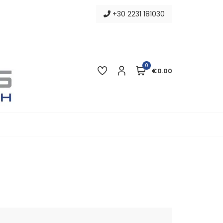
+30 2231 181030
0
€0.00