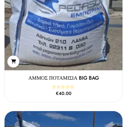
ΑΜΜΟΣ ΠΟΤΑΜΙΣΙΑ BIG BAG
Β
€
40.00
α
θ
μ
ο
λ
ο
γ
ή
θ
η