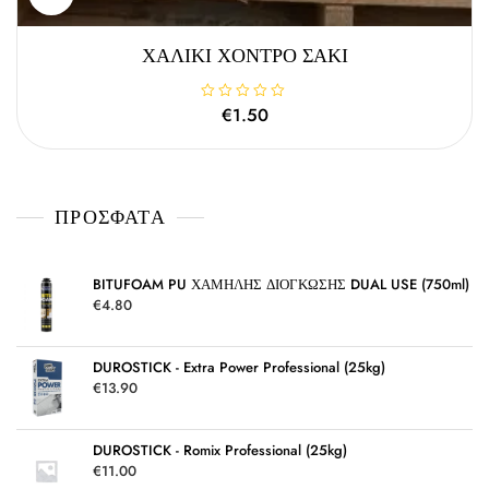
ΧΑΛΙΚΙ ΧΟΝΤΡΟ ΣΑΚΙ
Β
€
1.50
α
θ
μ
ο
λ
ο
γ
ΠΡΌΣΦΑΤΑ
ή
θ
η
κ
ε
μ
BITUFOAM PU ΧΑΜΗΛΗΣ ΔΙΟΓΚΩΣΗΣ DUAL USE (750ml)
ε
€
4.80
0
α
π
ό
5
DUROSTICK - Extra Power Professional (25kg)
€
13.90
DUROSTICK - Romix Professional (25kg)
€
11.00