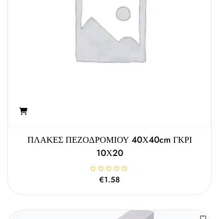
5
ΠΛΑΚΕΣ ΠΕΖΟΔΡΟΜΙΟΥ 40Χ40cm ΓΚΡΙ
10Χ20
Β
€
1.58
α
θ
μ
ο
λ
ο
γ