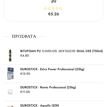
20
Β
€
5.26
α
θ
μ
ο
λ
ο
γ
ΠΡΌΣΦΑΤΑ
ή
θ
η
κ
ε
μ
BITUFOAM PU ΧΑΜΗΛΗΣ ΔΙΟΓΚΩΣΗΣ DUAL USE (750ml)
ε
€
4.80
0
α
π
ό
5
DUROSTICK - Extra Power Professional (25kg)
€
13.90
DUROSTICK - Romix Professional (25kg)
€
11.00
DUROSTICK - Aquafix (20lt)