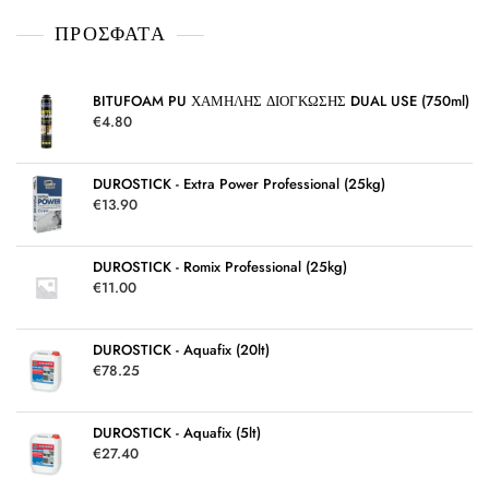
ο
γ
ΠΡΌΣΦΑΤΑ
ή
θ
η
κ
ε
μ
BITUFOAM PU ΧΑΜΗΛΗΣ ΔΙΟΓΚΩΣΗΣ DUAL USE (750ml)
ε
€
4.80
0
α
π
ό
5
DUROSTICK - Extra Power Professional (25kg)
€
13.90
DUROSTICK - Romix Professional (25kg)
€
11.00
DUROSTICK - Aquafix (20lt)
€
78.25
DUROSTICK - Aquafix (5lt)
€
27.40