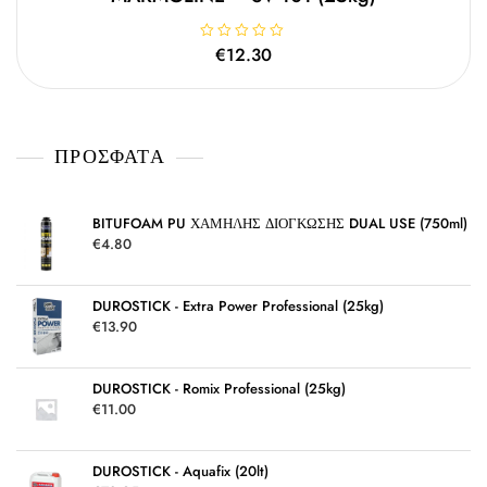
κ
ε
μ
Β
€
12.30
ε
α
0
θ
α
μ
π
ο
ό
λ
5
ο
γ
ΠΡΌΣΦΑΤΑ
ή
θ
η
κ
ε
μ
BITUFOAM PU ΧΑΜΗΛΗΣ ΔΙΟΓΚΩΣΗΣ DUAL USE (750ml)
ε
€
4.80
0
α
π
ό
5
DUROSTICK - Extra Power Professional (25kg)
€
13.90
DUROSTICK - Romix Professional (25kg)
€
11.00
DUROSTICK - Aquafix (20lt)