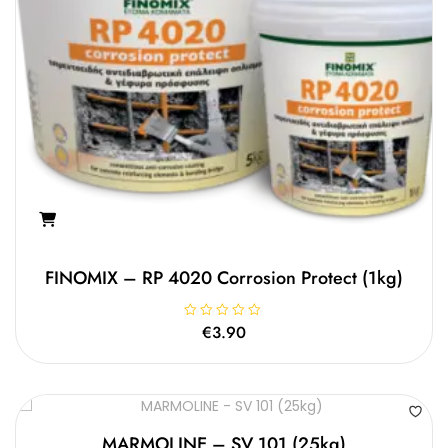
FINOMIX – RP 4020 Corrosion Protect (1kg)
Β
€
3.90
α
θ
μ
ο
λ
ο
γ
ή
θ
MARMOLINE – SV 101 (25kg)
η