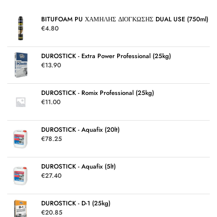
κ
ε
μ
BITUFOAM PU ΧΑΜΗΛΗΣ ΔΙΟΓΚΩΣΗΣ DUAL USE (750ml)
ε
€
4.80
0
α
π
ό
5
DUROSTICK - Extra Power Professional (25kg)
€
13.90
DUROSTICK - Romix Professional (25kg)
€
11.00
DUROSTICK - Aquafix (20lt)
€
78.25
DUROSTICK - Aquafix (5lt)
€
27.40
DUROSTICK - D-1 (25kg)
€
20.85