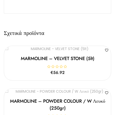
Σχετικά προϊόντα
MARMOLINE – VELVET STONE (5lt)
Β
€
56.92
α
θ
μ
ο
λ
ο
γ
ή
θ
MARMOLINE – POWDER COLOUR / W Λευκό
η
κ
(250gr)
ε
μ
ε