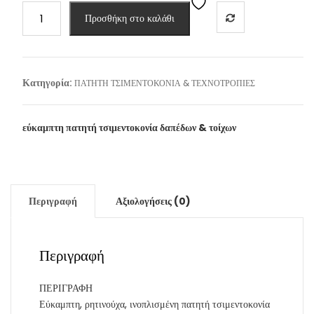
FINOMIX
Προσθήκη στο καλάθι
-
SD
80
décor•flex
Κατηγορία:
ΠΑΤΗΤΗ ΤΣΙΜΕΝΤΟΚΟΝΙΑ & ΤΕΧΝΟΤΡΟΠΙΕΣ
(25kg)
ποσότητα
εύκαμπτη πατητή τσιμεντοκονία δαπέδων & τοίχων
Περιγραφή
Αξιολογήσεις (0)
Περιγραφή
ΠΕΡΙΓΡΑΦΗ
Εύκαμπτη, ρητινούχα, ινοπλισμένη πατητή τσιμεντοκονία