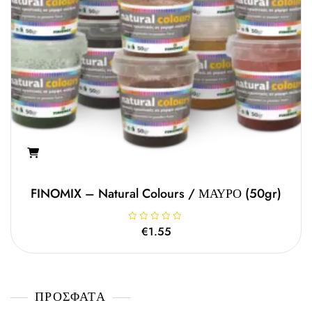
FINOMIX – Natural Colours / ΜΑΥΡΟ (50gr)
Β
€
1.55
α
θ
μ
ο
λ
ο
γ
ΠΡΌΣΦΑΤΑ
ή
θ
η