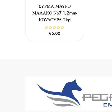
ΣΥΡΜΑ ΜΑΥΡΟ
ΜΑΛΑΚΟ Νο7 1,2mm-
ΚΟΥΛΟΥΡΑ 2kg
Β
€
6.00
α
θ
μ
ο
λ
ο
γ
ή
θ
η
κ
ε
μ
ε
0
α
π
ό
5