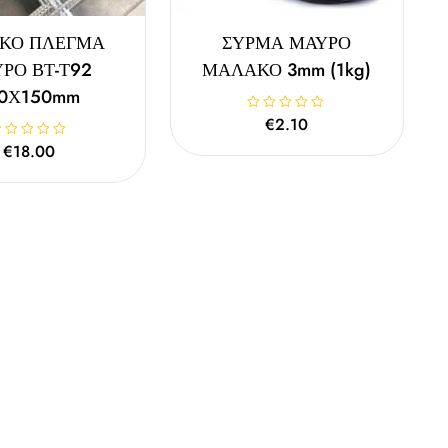
ΚΟ ΠΛΕΓΜΑ
ΣΥΡΜΑ ΜΑΥΡΟ
ΡΟ ΒΤ-Τ92
ΜΑΛΑΚΟ 3mm (1kg)
50Χ150mm
Β
€
2.10
α
θ
€
18.00
μ
ο
λ
ο
γ
ή
θ
η
κ
ε
μ
ε
0
α
π
ό
5