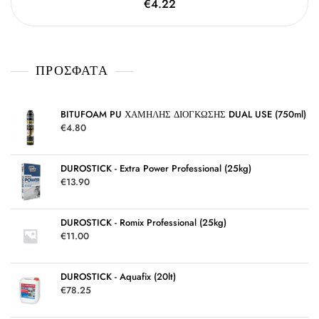
Β
€
4.22
ε
α
0
θ
α
μ
π
ο
ό
λ
5
ο
γ
ΠΡΌΣΦΑΤΑ
ή
θ
η
κ
ε
μ
BITUFOAM PU ΧΑΜΗΛΗΣ ΔΙΟΓΚΩΣΗΣ DUAL USE (750ml)
ε
€
4.80
0
α
π
ό
5
DUROSTICK - Extra Power Professional (25kg)
€
13.90
DUROSTICK - Romix Professional (25kg)
€
11.00
DUROSTICK - Aquafix (20lt)
€
78.25