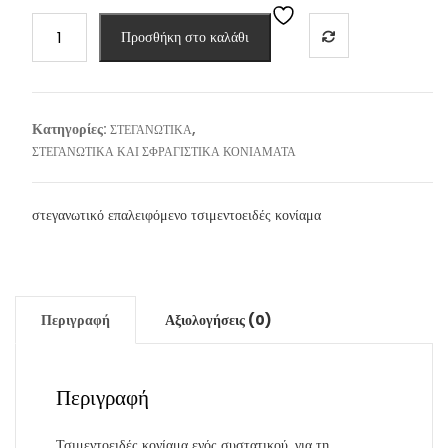
FINOMIX
Προσθήκη στο καλάθι
-
hydroseal
HS
5000
Κατηγορίες:
,
ΣΤΕΓΑΝΩΤΙΚΑ
(5kg)
ΣΤΕΓΑΝΩΤΙΚΑ ΚΑΙ ΣΦΡΑΓΙΣΤΙΚΑ ΚΟΝΙΑΜΑΤΑ
/
ΓΚΡΙ
ποσότητα
στεγανωτικό επαλειφόμενο τσιμεντοειδές κονίαμα
Περιγραφή
Αξιολογήσεις (0)
Περιγραφή
Τσιμεντοειδές κονίαμα ενός συστατικού, για τη