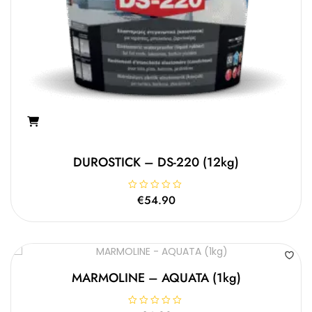
DUROSTICK – DS-220 (12kg)
Β
€
54.90
α
θ
μ
ο
λ
ο
γ
ή
θ
MARMOLINE – AQUATA (1kg)
η
κ
ε
μ