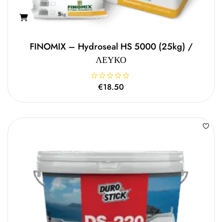
FINOMIX – Hydroseal HS 5000 (25kg) /
ΛΕΥΚΟ
Β
€
18.50
α
θ
μ
ο
λ
ο
γ
ή
θ
η
κ
ε
μ
ε
0
α
π
ό
5