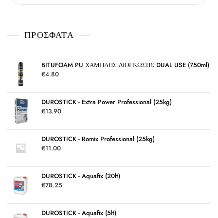
μ
π
ο
ό
λ
5
ο
γ
ΠΡΌΣΦΑΤΑ
ή
θ
η
κ
ε
μ
BITUFOAM PU ΧΑΜΗΛΗΣ ΔΙΟΓΚΩΣΗΣ DUAL USE (750ml)
ε
€
4.80
0
α
π
ό
5
DUROSTICK - Extra Power Professional (25kg)
€
13.90
DUROSTICK - Romix Professional (25kg)
€
11.00
DUROSTICK - Aquafix (20lt)
€
78.25
DUROSTICK - Aquafix (5lt)