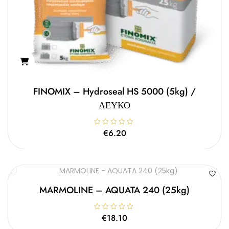
FINOMIX – Hydroseal HS 5000 (5kg) /
ΛΕΥΚΟ
Β
€
6.20
α
θ
μ
ο
λ
ο
γ
ή
θ
MARMOLINE – AQUATA 240 (25kg)
η
κ
ε
μ
Β
€
18.10
ε
α
0
θ
α