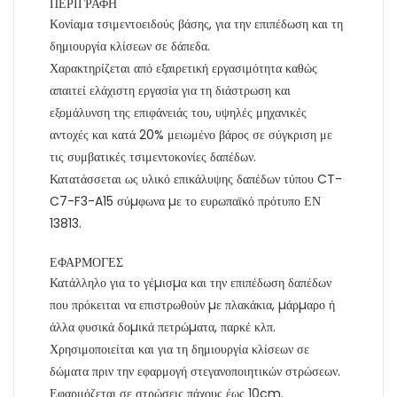
ΠΕΡΙΓΡΑΦΗ
Κονίαμα τσιμεντοειδούς βάσης, για την επιπέδωση και τη
δημιουργία κλίσεων σε δάπεδα.
Χαρακτηρίζεται από εξαιρετική εργασιμότητα καθώς
απαιτεί ελάχιστη εργασία για τη διάστρωση και
εξομάλυνση της επιφάνειάς του, υψηλές μηχανικές
αντοχές και κατά 20% μειωμένο βάρος σε σύγκριση με
τις συμβατικές τσιμεντοκονίες δαπέδων.
Κατατάσσεται ως υλικό επικάλυψης δαπέδων τύπου CT-
C7-F3-A15 σύµφωνα µε το ευρωπαϊκό πρότυπο ΕΝ
13813.
ΕΦΑΡΜΟΓΕΣ
Κατάλληλο για το γέµισµα και την επιπέδωση δαπέδων
που πρόκειται να επιστρωθούν µε πλακάκια, µάρµαρο ή
άλλα φυσικά δοµικά πετρώµατα, παρκέ κλπ.
Χρησιμοποιείται και για τη δημιουργία κλίσεων σε
δώματα πριν την εφαρμογή στεγανοποιητικών στρώσεων.
Εφαρμόζεται σε στρώσεις πάχους έως 10cm.