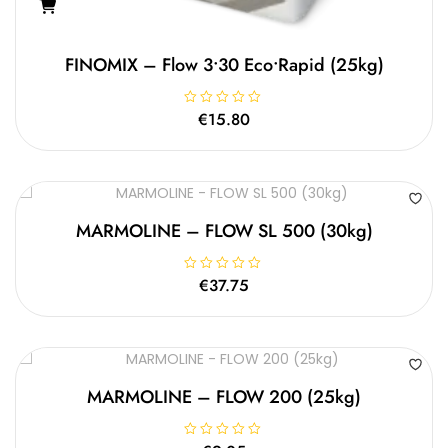
FINOMIX – Flow 3•30 Eco•rapid (25kg)
Β
€
15.80
α
θ
μ
ο
λ
ο
γ
ή
θ
MARMOLINE – FLOW SL 500 (30kg)
η
κ
ε
μ
Β
€
37.75
ε
α
0
θ
α
μ
π
ο
ό
λ
5
ο
γ
ή
θ
MARMOLINE – FLOW 200 (25kg)
η
κ
ε
μ
Β