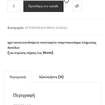
FINOMIX
Προσθήκη στο καλάθι
-
FS
100
(25kg)
Κατηγορία:
ΑΥΤΟΕΠΙΠΕΔΟΥΜΕΝΑ ΔΑΠΕΔΑ
ποσότητα
ημι-αυτοεπιπεδούμενο ινοπλισμένο τσιμεντοκονίαμα πλήρωσης
δαπέδων
(για στρώση πάχους έως 10cm)
Περιγραφή
Αξιολογήσεις (0)
Περιγραφή