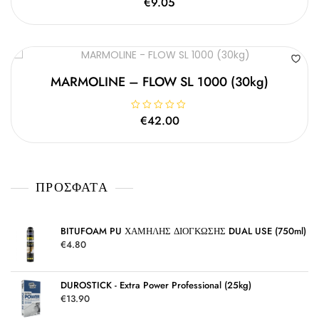
€
9.05
ε
α
0
θ
α
μ
π
ο
ό
λ
5
ο
γ
ή
θ
MARMOLINE – FLOW SL 1000 (30kg)
η
κ
ε
μ
Β
€
42.00
ε
α
0
θ
α
μ
π
ο
ό
λ
5
ο
γ
ΠΡΌΣΦΑΤΑ
ή
θ
η
κ
ε
μ
BITUFOAM PU ΧΑΜΗΛΗΣ ΔΙΟΓΚΩΣΗΣ DUAL USE (750ml)
ε
€
4.80
0
α
π
ό
5
DUROSTICK - Extra Power Professional (25kg)
€
13.90