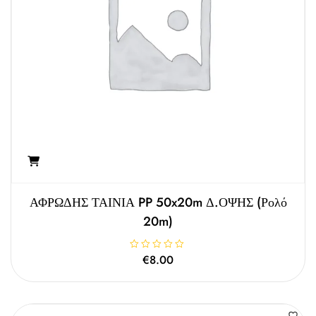
5
ΑΦΡΩΔΗΣ ΤΑΙΝΙΑ PP 50x20m Δ.ΟΨΗΣ (ρολό
20m)
Β
€
8.00
α
θ
μ
ο
λ
ο
γ