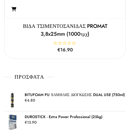
ΒΙΔΑ ΤΣΙΜΕΝΤΟΣΑΝΙΔΑΣ PROMAT
3,8x25mm (1000τμχ)
Β
€
16.90
α
θ
μ
ο
λ
ο
γ
ΠΡΌΣΦΑΤΑ
ή
θ
η
κ
ε
μ
BITUFOAM PU ΧΑΜΗΛΗΣ ΔΙΟΓΚΩΣΗΣ DUAL USE (750ml)
ε
€
4.80
0
α
π
ό
5
DUROSTICK - Extra Power Professional (25kg)
€
13.90