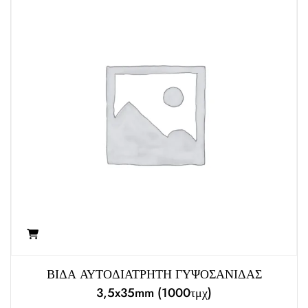
η
κ
ε
μ
ε
0
α
π
ό
5
ΒΙΔΑ ΑΥΤΟΔΙΑΤΡΗΤΗ ΓΥΨΟΣΑΝΙΔΑΣ
3,5x35mm (1000τμχ)