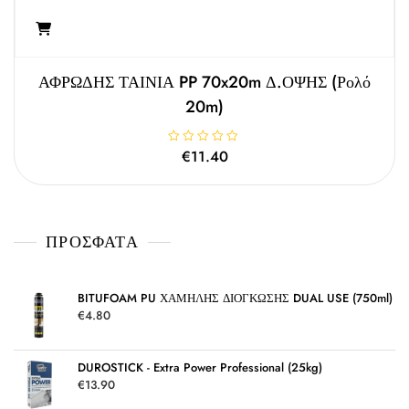
ΑΦΡΩΔΗΣ ΤΑΙΝΙΑ PP 70x20m Δ.ΟΨΗΣ (ρολό
20m)
Β
€
11.40
α
θ
μ
ο
λ
ο
γ
ΠΡΌΣΦΑΤΑ
ή
θ
η
κ
ε
μ
BITUFOAM PU ΧΑΜΗΛΗΣ ΔΙΟΓΚΩΣΗΣ DUAL USE (750ml)
ε
€
4.80
0
α
π
ό
5
DUROSTICK - Extra Power Professional (25kg)
€
13.90