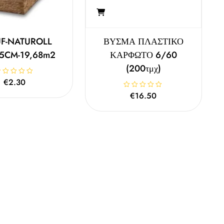
F-NATUROLL
ΒΥΣΜΑ ΠΛΑΣΤΙΚΟ
5CM-19,68m2
ΚΑΡΦΩΤΟ 6/60
(200τμχ)
€
2.30
Β
€
16.50
α
θ
μ
ο
λ
ο
γ
ή
θ
η
κ
ε
μ
ε
0
α
π
ό
5