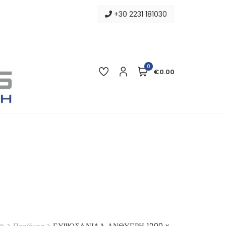
+30 2231 181030
0
€0.00
p
>
Προϊόντα
>
ΓΥΨΟΣΑΝΙΔΑ ΑΝΘΥΓΡΗ 1200 x