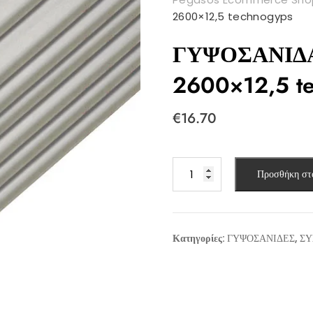
2600×12,5 technogyps
ΓΥΨΟΣΑΝΙΔΑ
2600×12,5 t
€
16.70
ΓΥΨΟΣΑΝΙΔΑ
Προσθήκη στ
ΑΝΘΥΓΡΗ
1200
x
2600x12,5
Κατηγορίες:
ΓΥΨΟΣΑΝΙΔΕΣ
,
ΣΥ
technogyps
ποσότητα