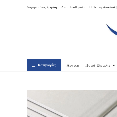
Skip
Λογαριασμός Χρήστη
Λίστα Επιθυμιών
Πολιτική Αποστολή
to
content
Κατηγορίες
Αρχική
Ποιοί Είμαστε