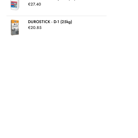
€
27.40
DUROSTICK - D-1 (25kg)
€
20.85