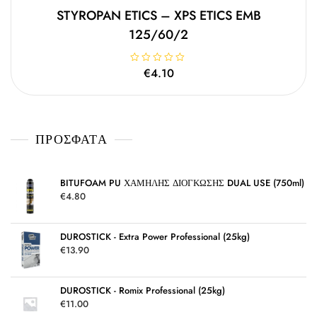
STYROPAN ETICS – XPS ETICS EMB
125/60/2
Β
€
4.10
α
θ
μ
ο
λ
ο
γ
ΠΡΌΣΦΑΤΑ
ή
θ
η
κ
ε
μ
BITUFOAM PU ΧΑΜΗΛΗΣ ΔΙΟΓΚΩΣΗΣ DUAL USE (750ml)
ε
€
4.80
0
α
π
ό
5
DUROSTICK - Extra Power Professional (25kg)
€
13.90
DUROSTICK - Romix Professional (25kg)
€
11.00