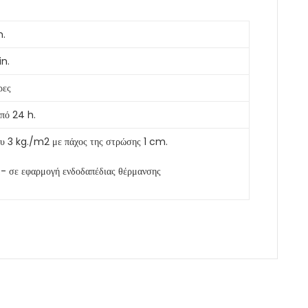
m.
n.
ρες
από 24 h.
ου 3 kg./m2 με πάχος της στρώσης 1 cm.
- σε εφαρμογή ενδοδαπέδιας θέρμανσης