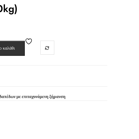
0kg)
ο καλάθι
η δαπέδων με επιταχυνόμενη ξήρανση