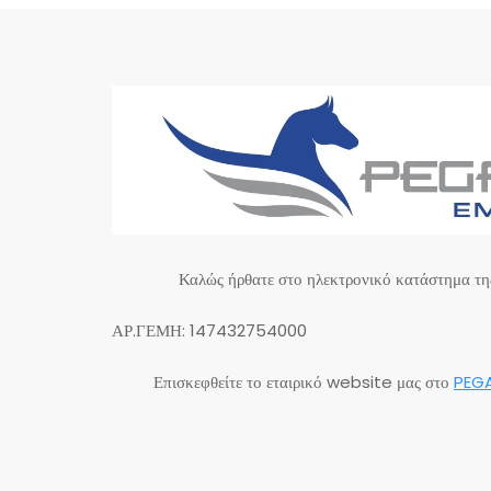
θ
η
κ
ε
μ
ε
0
α
π
ό
5
Καλώς ήρθατε στο ηλεκτρονικό κατάστημα τ
ΑΡ.ΓΕΜΗ: 147432754000
Επισκεφθείτε το εταιρικό website μας στο
PEG