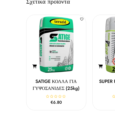
Σχετικά προϊόντα
SATIGE ΚΟΛΛΑ ΓΙΑ
SUPER 
ΓΥΨΟΣΑΝΙΔΕΣ (25kg)
Β
€
6.80
Β
α
α
θ
θ
μ
μ
ο
ο