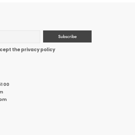
cept the privacy policy
51 00
om
com