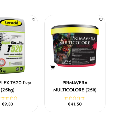
FLEX T520 Γκρι
PRIMAVERA
(25kg)
MULTICOLORE (25lt)
€
9.30
Β
€
41.50
α
θ
μ
ο