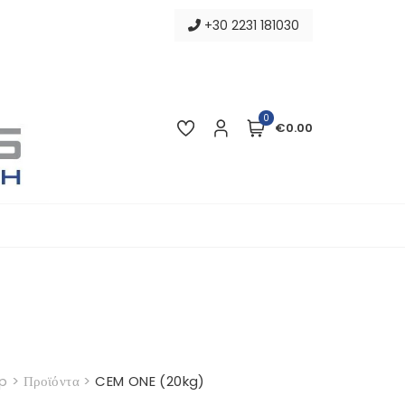
+30 2231 181030
0
€0.00
p
>
Προϊόντα
>
CEM ONE (20kg)