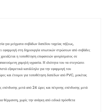
ασία για μείγματα σοβάδων δαπέδου ταχείας πήξεως,
ει εφαρμογή στη δημιουργία ισιωτικών στρώσεων από σοβάδες
 χρειάζεται η τοποθέτηση επιφανειών φινιρίσματος σε
παιτούμενη χαμηλή υγρασία. Η ιδιότητα του να στεγνώσει
στά εξαιρετικά κατάλληλο για την εφαρμογή του
ρες και έτοιμοι για τοποθέτηση δαπέδων από PVC, μοκέτας
ής επένδυσης μετά από 24 ώρες και πέτρινης επένδυσης μετά
ια θέρμανση, χωρίς την ανάγκη από ειδικά πρόσθετα