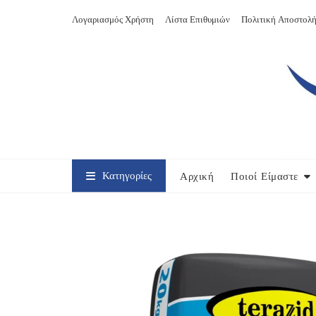
Skip
Λογαριασμός Χρήστη
Λίστα Επιθυμιών
Πολιτική Αποστολή
to
content
Κατηγορίες
Αρχική
Ποιοί Είμαστε