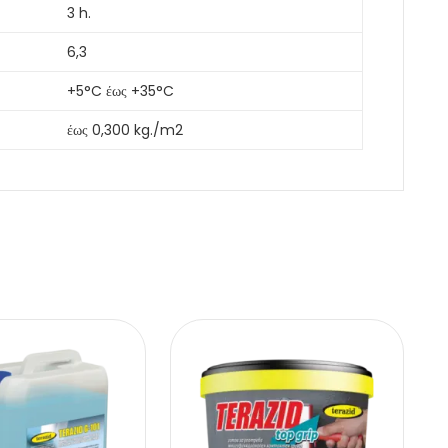
3 h.
6,3
+5°C έως +35°C
έως 0,300 kg./m2