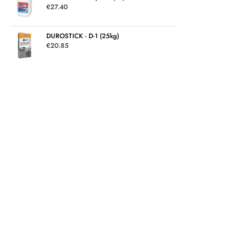
€
27.40
DUROSTICK - D-1 (25kg)
€
20.85