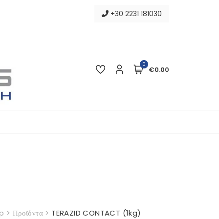
+30 2231 181030
0
€0.00
p
>
Προϊόντα
>
TERAZID CONTACT (1kg)