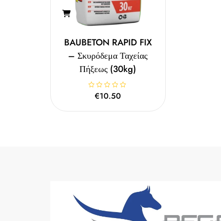
BAUBETON RAPID FIX
– Σκυρόδεμα Ταχείας
Πήξεως (30kg)
Β
€
10.50
α
θ
μ
ο
λ
ο
γ
ή
θ
η
κ
ε
μ
ε
0
α
π
ό
5