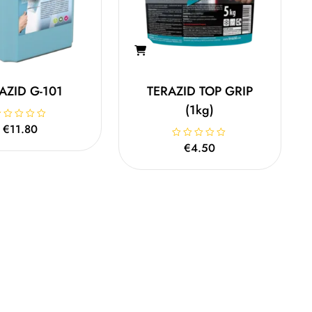
AZID G-101
TERAZID TOP GRIP
(1kg)
€
11.80
Β
€
4.50
α
θ
μ
ο
λ
ο
γ
ή
θ
η
κ
ε
μ
ε
0
α
π
ό
5