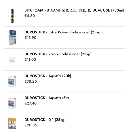
κ
ε
μ
BITUFOAM PU ΧΑΜΗΛΗΣ ΔΙΟΓΚΩΣΗΣ DUAL USE (750ml)
ε
€
4.80
0
α
π
ό
5
DUROSTICK - Extra Power Professional (25kg)
€
13.90
DUROSTICK - Romix Professional (25kg)
€
11.00
DUROSTICK - Aquafix (20lt)
€
78.25
DUROSTICK - Aquafix (5lt)
€
27.40
DUROSTICK - D-1 (25kg)
€
20.85