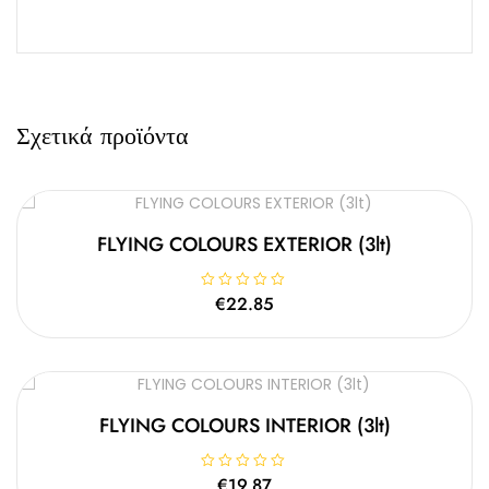
Σχετικά προϊόντα
FLYING COLOURS EXTERIOR (3lt)
Β
€
22.85
α
θ
μ
ο
λ
ο
γ
ή
θ
FLYING COLOURS INTERIOR (3lt)
η
κ
ε
μ
Β
€
19.87
ε