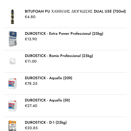
κ
ε
μ
BITUFOAM PU ΧΑΜΗΛΗΣ ΔΙΟΓΚΩΣΗΣ DUAL USE (750ml)
ε
€
4.80
0
α
π
ό
5
DUROSTICK - Extra Power Professional (25kg)
€
13.90
DUROSTICK - Romix Professional (25kg)
€
11.00
DUROSTICK - Aquafix (20lt)
€
78.25
DUROSTICK - Aquafix (5lt)
€
27.40
DUROSTICK - D-1 (25kg)
€
20.85