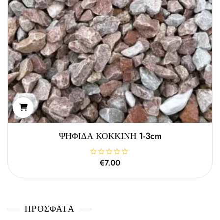
ΨΗΦΙΔΑ ΚΟΚΚΙΝΗ 1-3cm
Β
€
7.00
α
θ
μ
ο
λ
ο
γ
ΠΡΌΣΦΑΤΑ
ή
θ
η