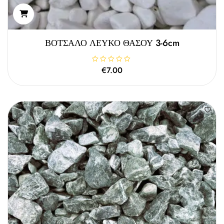
ΒΟΤΣΑΛΟ ΛΕΥΚΟ ΘΑΣΟΥ 3-6cm
Β
€
7.00
α
θ
μ
ο
λ
ο
γ
ή
θ
η
κ
ε
μ
ε
0
α
π
ό
5