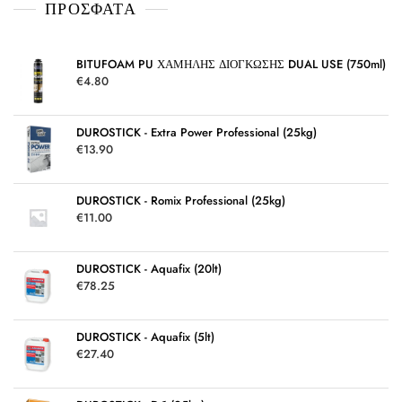
ΠΡΌΣΦΑΤΑ
ή
θ
η
κ
ε
μ
BITUFOAM PU ΧΑΜΗΛΗΣ ΔΙΟΓΚΩΣΗΣ DUAL USE (750ml)
ε
€
4.80
0
α
π
ό
5
DUROSTICK - Extra Power Professional (25kg)
€
13.90
DUROSTICK - Romix Professional (25kg)
€
11.00
DUROSTICK - Aquafix (20lt)
€
78.25
DUROSTICK - Aquafix (5lt)
€
27.40