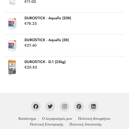
€
11.00
DUROSTICK - Aquafix (20lt)
€
78.25
DUROSTICK - Aquafix (5lt)
€
27.40
DUROSTICK - D-1 (25kg)
€
20.85
Κατάστημα
Ο λογαριασμός μου
Πολιτική Aπορρήτου
Πολιτική Επιστροφής
Πολιτική Αποστολής