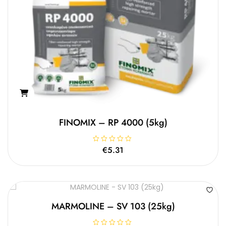
FINOMIX – RP 4000 (5kg)
Β
€
5.31
α
θ
μ
ο
λ
ο
γ
ή
θ
MARMOLINE – SV 103 (25kg)
η
κ
ε
μ