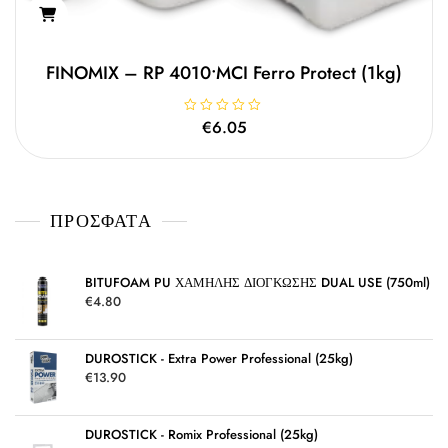
FINOMIX – RP 4010•MCI Ferro Protect (1kg)
Β
€
6.05
α
θ
μ
ο
λ
ο
γ
ΠΡΌΣΦΑΤΑ
ή
θ
η
κ
ε
μ
BITUFOAM PU ΧΑΜΗΛΗΣ ΔΙΟΓΚΩΣΗΣ DUAL USE (750ml)
ε
€
4.80
0
α
π
ό
5
DUROSTICK - Extra Power Professional (25kg)
€
13.90
DUROSTICK - Romix Professional (25kg)