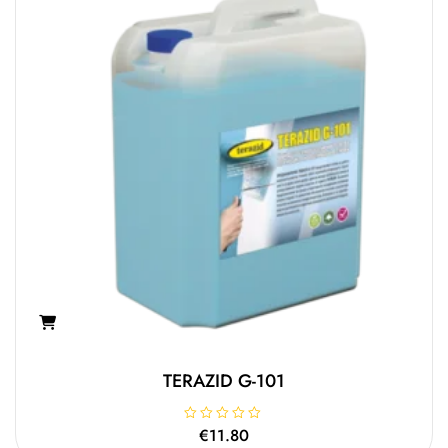
TERAZID G-101
Β
€
11.80
α