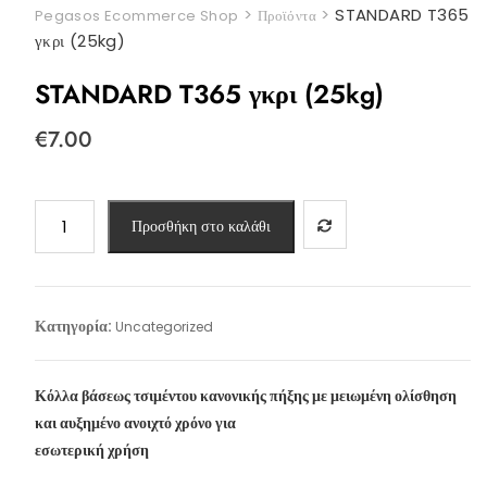
>
>
STANDARD T365
Pegasos Ecommerce Shop
Προϊόντα
γκρι (25kg)
STANDARD T365 γκρι (25kg)
€
7.00
STANDARD
Προσθήκη στο καλάθι
T365
γκρι
(25kg)
ποσότητα
Κατηγορία:
Uncategorized
Κόλλα βάσεως τσιμέντου κανονικής πήξης με μειωμένη ολίσθηση
και αυξημένο ανοιχτό χρόνο για
εσωτερική χρήση