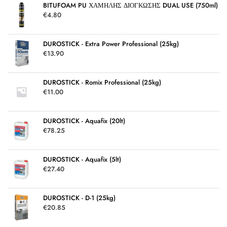
κ
BITUFOAM PU ΧΑΜΗΛΗΣ ΔΙΟΓΚΩΣΗΣ DUAL USE (750ml)
ε
€
4.80
μ
ε
0
α
π
DUROSTICK - Extra Power Professional (25kg)
ό
5
€
13.90
DUROSTICK - Romix Professional (25kg)
€
11.00
DUROSTICK - Aquafix (20lt)
€
78.25
DUROSTICK - Aquafix (5lt)
€
27.40
DUROSTICK - D-1 (25kg)
€
20.85