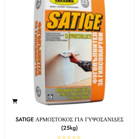
θ
η
κ
ε
μ
ε
0
α
π
ό
5
SATIGE ΑΡΜΟΣΤΟΚΟΣ ΓΙΑ ΓΥΨΟΣΑΝΙΔΕΣ
(25kg)