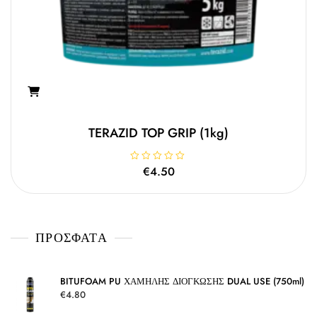
TERAZID TOP GRIP (1kg)
Β
€
4.50
α
θ
μ
ο
λ
ο
γ
ΠΡΌΣΦΑΤΑ
ή
θ
η
κ
ε
μ
BITUFOAM PU ΧΑΜΗΛΗΣ ΔΙΟΓΚΩΣΗΣ DUAL USE (750ml)
ε
€
4.80
0
α
π