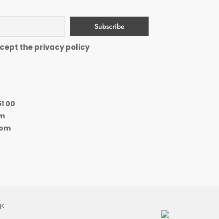
cept the privacy policy
51 00
om
com
ής