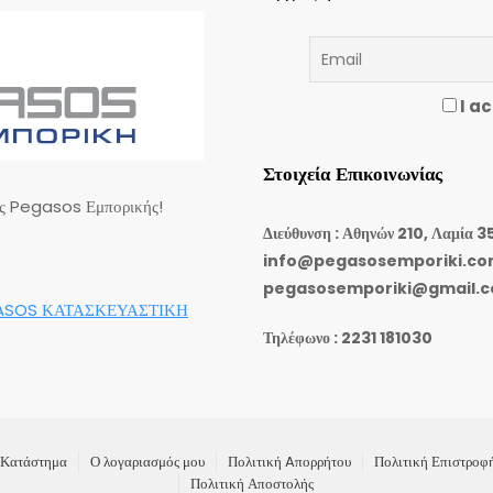
I ac
Στοιχεία Επικοινωνίας
ης Pegasos Εμπορικής!
Διεύθυνση : Αθηνών 210, Λαμία 3
info@pegasosemporiki.c
pegasosemporiki@gmail.
ASOS ΚΑΤΑΣΚΕΥΑΣΤΙΚΗ
Τηλέφωνο : 2231 181030
Κατάστημα
Ο λογαριασμός μου
Πολιτική Aπορρήτου
Πολιτική Επιστροφ
Πολιτική Αποστολής