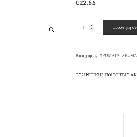
€
22.85
FLYING
Προσθήκη στ
COLOURS
EXTERIOR
(3lt)
ποσότητα
Κατηγορίες:
ΧΡΩΜΑΤΑ
,
ΧΡΩΜΑ
ΕΞΑΙΡΕΤΙΚΗΣ ΠΟΙΟΤΗΤΑΣ Α